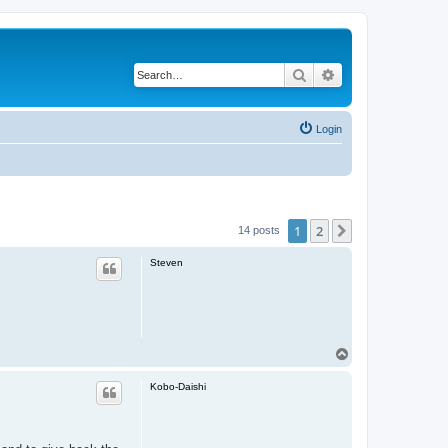
Search
Advanced search
Login
1
2
Next
14 posts
Steven
T
o
p
Kobo-Daishi