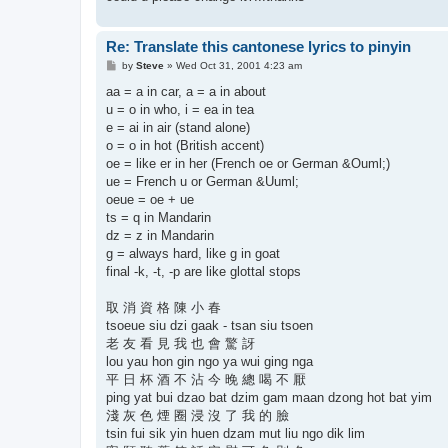
Re: Translate this cantonese lyrics to pinyin
P
by
Steve
»
Wed Oct 31, 2001 4:23 am
o
s
aa = a in car, a = a in about
t
u = o in who, i = ea in tea
e = ai in air (stand alone)
o = o in hot (British accent)
oe = like er in her (French oe or German &Ouml;)
ue = French u or German &Uuml;
oeue = oe + ue
ts = q in Mandarin
dz = z in Mandarin
g = always hard, like g in goat
final -k, -t, -p are like glottal stops
取 消 資 格 陳 小 春
tsoeue siu dzi gaak - tsan siu tsoen
老 友 看 見 我 也 會 驚 訝
lou yau hon gin ngo ya wui ging nga
平 日 杯 酒 不 沾 今 晚 總 喝 不 厭
ping yat bui dzao bat dzim gam maan dzong hot bat yim
淺 灰 色 煙 圈 浸 沒 了 我 的 臉
tsin fui sik yin huen dzam mut liu ngo dik lim