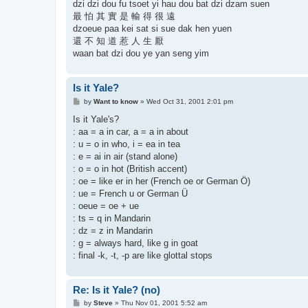
dzi dzi dou fu tsoet yi hau dou bat dzi dzam suen
最 怕 其 實 是 輸 得 很 遠
dzoeue paa kei sat si sue dak hen yuen
還 不 知 道 惹 人 生 厭
waan bat dzi dou ye yan seng yim
Is it Yale?
P
by
Want to know
»
Wed Oct 31, 2001 2:01 pm
o
s
Is it Yale's?
t
: aa = a in car, a = a in about
: u = o in who, i = ea in tea
: e = ai in air (stand alone)
: o = o in hot (British accent)
: oe = like er in her (French oe or German Ö)
: ue = French u or German Ü
: oeue = oe + ue
: ts = q in Mandarin
: dz = z in Mandarin
: g = always hard, like g in goat
: final -k, -t, -p are like glottal stops
Re: Is it Yale? (no)
P
by
Steve
»
Thu Nov 01, 2001 5:52 am