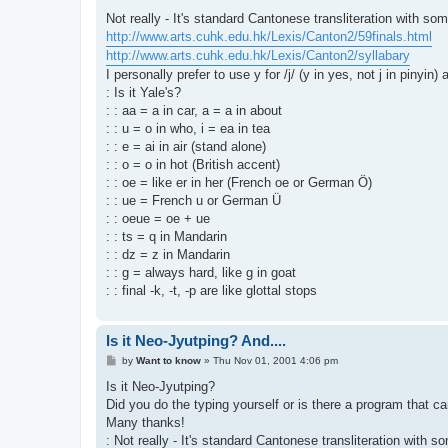
o
s
Not really - It's standard Cantonese transliteration with so
t
http://www.arts.cuhk.edu.hk/Lexis/Canton2/59finals.html
http://www.arts.cuhk.edu.hk/Lexis/Canton2/syllabary
I personally prefer to use y for /j/ (y in yes, not j in pinyin
: Is it Yale's?
: : aa = a in car, a = a in about
: : u = o in who, i = ea in tea
: : e = ai in air (stand alone)
: : o = o in hot (British accent)
: : oe = like er in her (French oe or German Ö)
: : ue = French u or German Ü
: : oeue = oe + ue
: : ts = q in Mandarin
: : dz = z in Mandarin
: : g = always hard, like g in goat
: : final -k, -t, -p are like glottal stops
Is it Neo-Jyutping? And....
P
by
Want to know
»
Thu Nov 01, 2001 4:06 pm
o
s
Is it Neo-Jyutping?
t
Did you do the typing yourself or is there a program that can
Many thanks!
: Not really - It's standard Cantonese transliteration with s