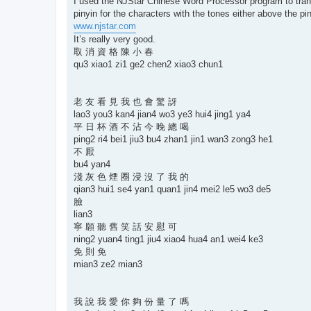
I used the NJStar Chinese Word Processor program to transl
pinyin for the characters with the tones either above the 
www.njstar.com
It’s really very good.
取 消 資 格 陳 小 春
qu3 xiao1 zi1 ge2 chen2 xiao3 chun1
老 友 看 見 我 也 會 驚 訝
lao3 you3 kan4 jian4 wo3 ye3 hui4 jing1 ya4
平 日 杯 酒 不 沾 今 晚 總 喝
ping2 ri4 bei1 jiu3 bu4 zhan1 jin1 wan3 zong3 he1
不 厭
bu4 yan4
淺 灰 色 煙 圈 浸 沒 了 我 的
qian3 hui1 se4 yan1 quan1 jin4 mei2 le5 wo3 de5
臉
lian3
寧 願 聽 舊 笑 話 安 慰 可
ning2 yuan4 ting1 jiu4 xiao4 hua4 an1 wei4 ke3
免 則 免
mian3 ze2 mian3
我 說 我 愛 你 夠 份 量 了 嗎