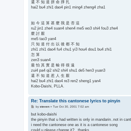
還 不 知 道 拼 命 掙 扎
hai2 bu4 zhi1 dao4 pin1 ming4 zheng4 zha1
如 今 這 算 甚 麼 我 是 否 這
ru2 jin1 zhe4 suan4 shen4 me5 wo3 shi4 fou3 zhe4
麼 討 厭
me5 tao3 yan4
只 知 道 付 出 以 後 都 不 知
zhi1 zhi1 dao4 fu4 chu1 yi3 hou4 dou1 bu4 zhi1
怎 算
zen3 suan4
最 怕 其 實 是 輸 得 很 遠
zui4 pa4 qi2 shi2 shi4 shu1 de5 hen3 yuan3
還 不 知 道 惹 人 生 厭
hai2 bu4 zhi1 dao4 re3 ren2 sheng1 yan4
Kobo-Daishi, PLLA.
Re: Translate this cantonese lyrics to pinyin
P
by
steven
»
Tue Oct 30, 2001 7:02 am
o
s
but kobo-daishi
t
the pinyin that u had written is only in mandarin..not in c
i need the cantonese one as it is a cantonese song
could u please change it?...thanks