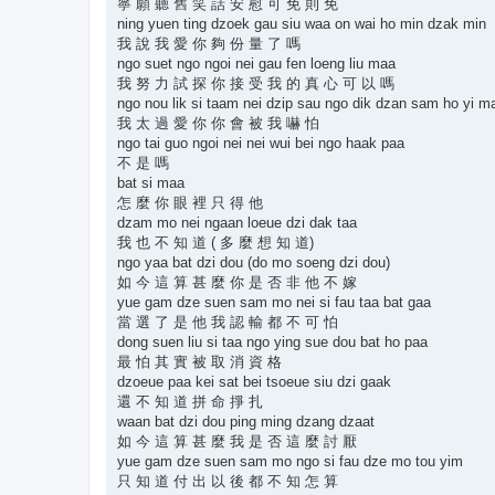
寧 願 聽 舊 笑 話 安 慰 可 免 則 免
ning yuen ting dzoek gau siu waa on wai ho min dzak min
我 說 我 愛 你 夠 份 量 了 嗎
ngo suet ngo ngoi nei gau fen loeng liu maa
我 努 力 試 探 你 接 受 我 的 真 心 可 以 嗎
ngo nou lik si taam nei dzip sau ngo dik dzan sam ho yi m
我 太 過 愛 你 你 會 被 我 嚇 怕
ngo tai guo ngoi nei nei wui bei ngo haak paa
不 是 嗎
bat si maa
怎 麼 你 眼 裡 只 得 他
dzam mo nei ngaan loeue dzi dak taa
我 也 不 知 道 ( 多 麼 想 知 道)
ngo yaa bat dzi dou (do mo soeng dzi dou)
如 今 這 算 甚 麼 你 是 否 非 他 不 嫁
yue gam dze suen sam mo nei si fau taa bat gaa
當 選 了 是 他 我 認 輸 都 不 可 怕
dong suen liu si taa ngo ying sue dou bat ho paa
最 怕 其 實 被 取 消 資 格
dzoeue paa kei sat bei tsoeue siu dzi gaak
還 不 知 道 拼 命 掙 扎
waan bat dzi dou ping ming dzang dzaat
如 今 這 算 甚 麼 我 是 否 這 麼 討 厭
yue gam dze suen sam mo ngo si fau dze mo tou yim
只 知 道 付 出 以 後 都 不 知 怎 算