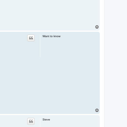
T
o
p
Want to know
T
o
p
Steve