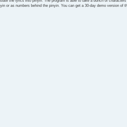
ate the lyrics into pinyin. The program is able to take a bunch of characters
pinyin or as numbers behind the pinyin. You can get a 30-day demo version of t