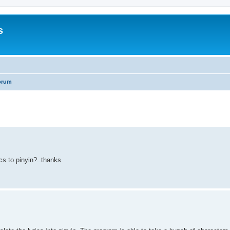
s
orum
search
cs to pinyin?..thanks