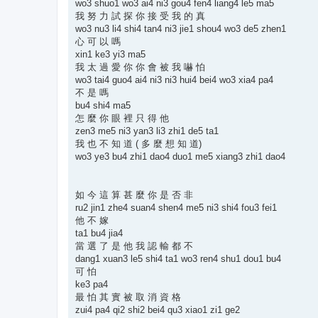
wo3 shuo1 wo3 ai4 ni3 gou4 fen4 liang4 le5 ma5
我 努 力 試 探 你 接 受 我 的 真
wo3 nu3 li4 shi4 tan4 ni3 jie1 shou4 wo3 de5 zhen1
心 可 以 嗎
xin1 ke3 yi3 ma5
我 太 過 愛 你 你 會 被 我 嚇 怕
wo3 tai4 guo4 ai4 ni3 ni3 hui4 bei4 wo3 xia4 pa4
不 是 嗎
bu4 shi4 ma5
怎 麼 你 眼 裡 只 得 他
zen3 me5 ni3 yan3 li3 zhi1 de5 ta1
我 也 不 知 道 ( 多 麼 想 知 道)
wo3 ye3 bu4 zhi1 dao4 duo1 me5 xiang3 zhi1 dao4
如 今 這 算 甚 麼 你 是 否 非
ru2 jin1 zhe4 suan4 shen4 me5 ni3 shi4 fou3 fei1
他 不 嫁
ta1 bu4 jia4
當 選 了 是 他 我 認 輸 都 不
dang1 xuan3 le5 shi4 ta1 wo3 ren4 shu1 dou1 bu4
可 怕
ke3 pa4
最 怕 其 實 被 取 消 資 格
zui4 pa4 qi2 shi2 bei4 qu3 xiao1 zi1 ge2