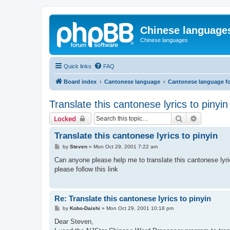
Chinese language
Chinese languages
Quick links
FAQ
Board index
Cantonese language
Cantonese language f
Translate this cantonese lyrics to pinyin
Search
Advanced 
Locked
Translate this cantonese lyrics to pinyin
P
by
Steven
»
Mon Oct 29, 2001 7:22 am
o
s
Can anyone please help me to translate this cantonese lyri
t
please follow this link
Re: Translate this cantonese lyrics to pinyin
P
by
Kobo-Daishi
»
Mon Oct 29, 2001 10:18 pm
o
s
Dear Steven,
t