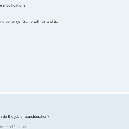
me modifications.
) and ue for /y/. Same with dz and ts.
 do the job of transliteration?
ome modifications.